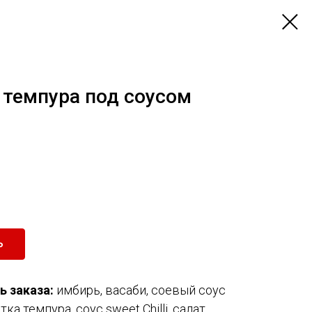
 темпура под соусом
Ь
 заказа:
имбирь, васаби, соевый соус
етка темпура, соус sweet Chilli, салат