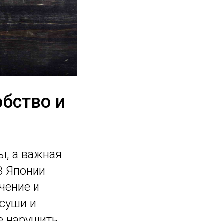
обство и
ы, а важная
В Японии
чение и
 суши и
е нарушить