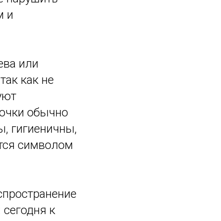
м и
ева или
так как не
уют
лочки обычно
ы, гигиеничны,
тся символом
спространение
 сегодня к