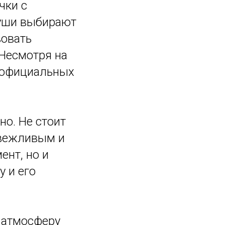
чки с
суши выбирают
вовать
 Несмотря на
в официальных
о. Не стоит
евежливым и
ент, но и
у и его
я атмосферу