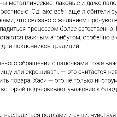
ны металлические, лаковые и даже пало
 росписью. Однако всё чаще любители 
ками, что связано с желанием прочувст
сладиться процессом более естественно.
 остаются важным атрибутом, особенно 
 для поклонников традиций.
льного обращения с палочками тоже важн
 пищу или скрещивать — это считается н
ть повара. Хаси — это не только инструм
, который подчеркивает уважение к блюд
е насладиться роллами и суши, чувству