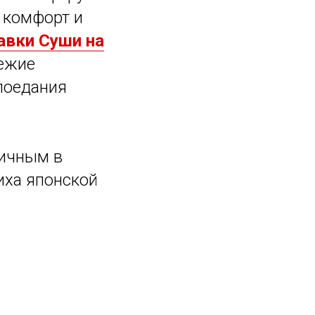
 комфорт и
авки Суши на
вежие
поедания
ничным в
иха японской