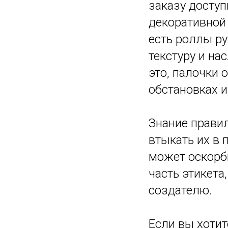
заказу доступ
декоративной
есть роллы ру
текстуру и на
это, палочки
обстановках и
Знание прави
втыкать их в
может оскорби
часть этикета
создателю.
Если вы хотит