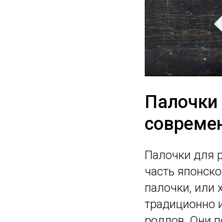
Палочки 
совреме
Палочки для р
часть японско
палочки, или 
традиционно 
роллов. Они 